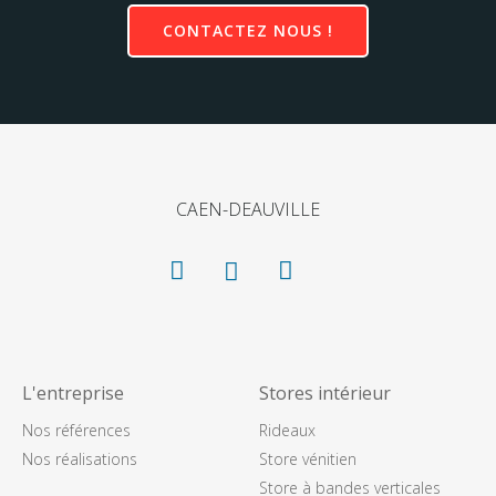
CONTACTEZ NOUS !
CAEN-DEAUVILLE
L'entreprise
Stores intérieur
Nos références
Rideaux
Nos réalisations
Store vénitien
Store à bandes verticales